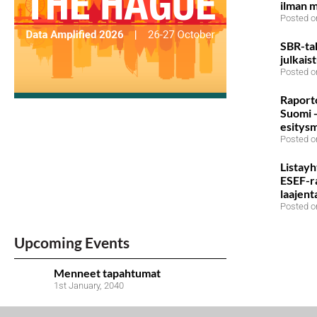
ilman m
Posted o
SBR-ta
julkais
Posted o
Raport
Suomi 
esitysm
Posted o
Listayh
ESEF-ra
laajent
Posted o
Upcoming Events
Menneet tapahtumat
1st January, 2040