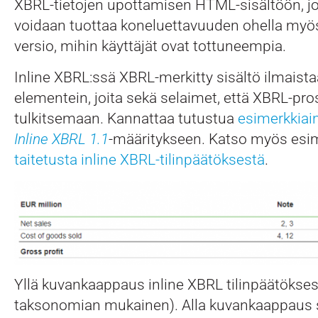
XBRL-tietojen upottamisen HTML-sisältöön, jol
voidaan tuottaa koneluettavuuden ohella myö
versio, mihin käyttäjät ovat tottuneempia.
Inline XBRL:ssä XBRL-merkitty sisältö ilmaista
elementein, joita sekä selaimet, että XBRL-pro
tulkitsemaan. Kannattaa tutustua
esimerkkiain
Inline XBRL 1.1
-määritykseen. Katso myös esi
taitetusta inline XBRL-tilinpäätöksestä
.
Yllä kuvankaappaus inline XBRL tilinpäätökses
taksonomian mukainen). Alla kuvankaappaus