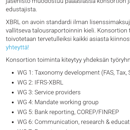
jäsenistö muodostuu pääasiassa konsortion 
edustajista.
XBRL on avoin standardi ilman lisenssimaksuj
vallitseva talousraportoinnin kieli. Konsortion
toivotetaan tervetulleiksi kaikki asiasta kiinno
yhteyttä!
Konsortion toiminta kiteytyy yhdeksän työryh
WG 1: Taxonomy development (FAS, Tax, S
WG 2: IFRS-XBRL
WG 3: Service providers
WG 4: Mandate working group
WG 5: Bank reporting, COREP/FINREP
WG 6: Communication, research & educat