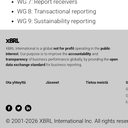
WG 7: Report receivers
WG 8: Transactional reporting
WG 9: Sustainability reporting
XBRL International is a global
not for profit
operating in the
public
interest
. Our purpose is to improve the
accountability
and
transparency
of business performance globally, by providing the
open
data exchange standard
for business reporting.
Ota yhteyttä
Jäsenet
Tietoa meistä
S
S
O
F
© 2001-2026 XBRL International Inc. All rights rese