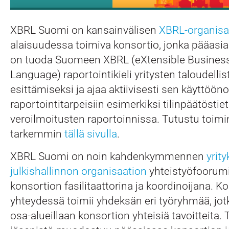
XBRL Suomi on kansainvälisen
XBRL-organisa
alaisuudessa toimiva konsortio, jonka pääasia
on tuoda Suomeen XBRL (eXtensible Busines
Language) raportointikieli yritysten taloudellis
esittämiseksi ja ajaa aktiivisesti sen käyttööno
raportointitarpeisiin esimerkiksi tilinpäätöstiet
veroilmoitusten raportoinnissa. Tutustu toi
tarkemmin
tällä sivulla
.
XBRL Suomi on noin kahdenkymmennen
yrit
julkishallinnon organisaation
yhteistyöfoorumi
konsortion fasilitaattorina ja koordinoijana. K
yhteydessä toimii yhdeksän eri työryhmää, jot
osa-alueillaan konsortion yhteisiä tavoitteita