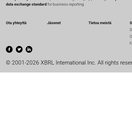
data exchange standard
for business reporting.
Ota yhteyttä
Jäsenet
Tietoa meistä
S
S
O
F
© 2001-2026 XBRL International Inc. All rights rese