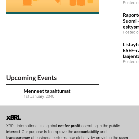
Posted o
Raport
Suomi 
esitysm
Posted o
Listayh
ESEF-ra
laajent
Posted o
Upcoming Events
Menneet tapahtumat
1st January, 2040
XBRL International is a global
not for profit
operating in the
public
interest
. Our purpose is to improve the
accountability
and
transparency
of business performance globally, by providing the
open