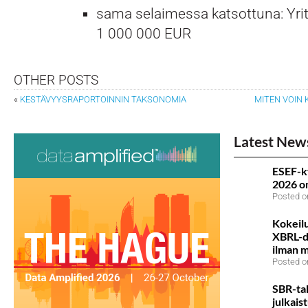
sama selaimessa katsottuna: Yrity
1 000 000 EUR
OTHER POSTS
«
KESTÄVYYSRAPORTOINNIN TAKSONOMIA
MITEN VOIN 
Latest New
ESEF-k
2026 on
Posted o
Kokeilu
XBRL-da
ilman m
Posted o
SBR-ta
julkais