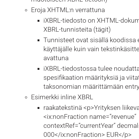
Eroja XHTML:n verrattuna
iXBRL-tiedosto on XHTML-dokumen
XBRL-tunnisteita (tägit)
Tunnisteet ovat sisällä koodissa 
käyttäjälle kuin vain tekstinkäsit
avattuna
iXBRL-tiedostossa tulee noudatta
spesifikaation määrityksiä ja viita
taksonomian määrittämään entr
Esimerkki inline XBRL
raakatekstinä <p>Yrityksen liikeva
<ix:nonFraction name=”revenue”
contextRef=”currentYear” decmal
000</ix:nonFraction> EUR</p>