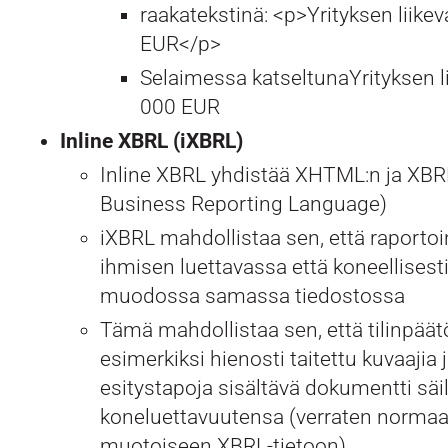
raakatekstinä: <p>Yrityksen liike
EUR</p>
Selaimessa katseltunaYrityksen li
000 EUR
Inline XBRL (iXBRL)
Inline XBRL yhdistää XHTML:n ja XBRL
Business Reporting Language)
iXBRL mahdollistaa sen, että raportoi
ihmisen luettavassa että koneellisest
muodossa samassa tiedostossa
Tämä mahdollistaa sen, että tilinpäätö
esimerkiksi hienosti taitettu kuvaajia 
esitystapoja sisältävä dokumentti säily
koneluettavuutensa (verraten normaa
muotoiseen XBRL-tietoon)