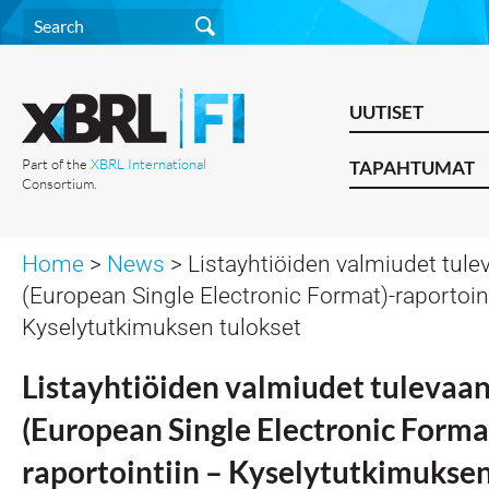
UUTISET
Part of the
XBRL International
TAPAHTUMAT
Consortium.
Home
>
News
> Listayhtiöiden valmiudet tul
(European Single Electronic Format)-raportoin
Kyselytutkimuksen tulokset
Listayhtiöiden valmiudet tulevaa
(European Single Electronic Forma
raportointiin – Kyselytutkimuksen