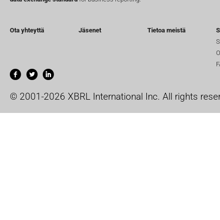
Ota yhteyttä
Jäsenet
Tietoa meistä
S
S
O
F
© 2001-2026 XBRL International Inc. All rights rese