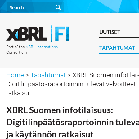
UUTISET
Part of the
XBRL International
TAPAHTUMAT
Consortium.
Home
>
Tapahtumat
> XBRL Suomen infotilai
Digitilinpäätösraportoinnin tulevat velvoitteet
ratkaisut
XBRL Suomen infotilaisuus:
Digitilinpäätösraportoinnin tuleva
ja käytännön ratkaisut