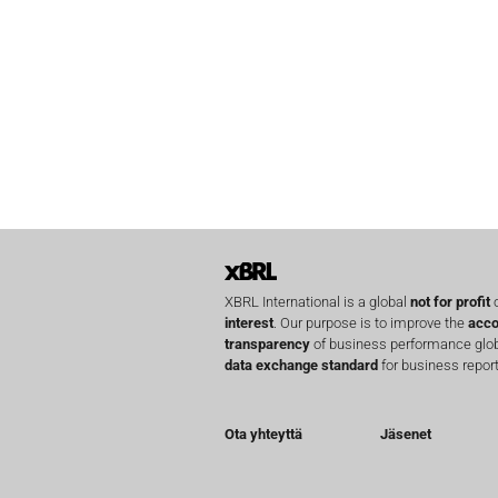
XBRL International is a global
not for profit
o
interest
. Our purpose is to improve the
acco
transparency
of business performance globa
data exchange standard
for business report
Ota yhteyttä
Jäsenet