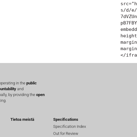
src="h
s/d/e/
7dVZUn
pB7FBY
embedd
height
margin
margin
</ifra
perating in the
public
untability
and
lly, by providing the
open
ing.
Tietoa meistä
Specifications
Specification Index
Out for Review