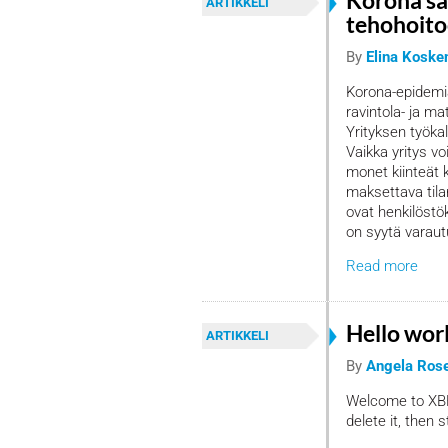
Korona sa
ARTIKKELI
tehohoit
By
Elina Koske
Korona-epidemia
ravintola- ja ma
Yrityksen työka
Vaikka yritys v
monet kiinteät
maksettava tila
ovat henkilöstö
on syytä varaut
Read more
Hello wor
ARTIKKELI
By
Angela Ros
Welcome to XBRL 
delete it, then s