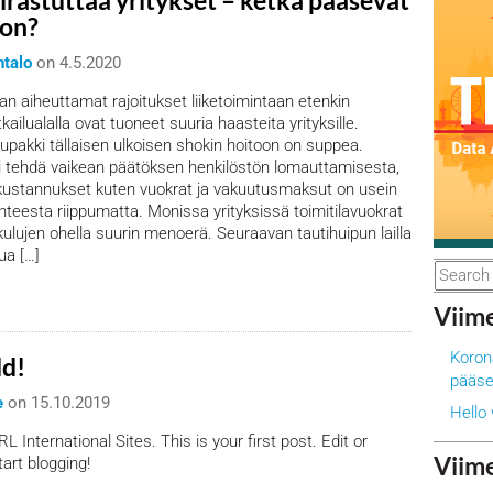
irastuttaa yritykset – ketkä pääsevät
oon?
ntalo
on
4.5.2020
n aiheuttamat rajoitukset liiketoimintaan etenkin
tkailualalla ovat tuoneet suuria haasteita yrityksille.
lupakki tällaisen ulkoisen shokin hoitoon on suppea.
oi tehdä vaikean päätöksen henkilöstön lomauttamisesta,
 kustannukset kuten vuokrat ja vakuutusmaksut on usein
nteesta riippumatta. Monissa yrityksissä toimitilavuokrat
kulujen ohella suurin menoerä. Seuraavan tautihuipun lailla
ua […]
Viime
Koron
ld!
pääse
e
on
15.10.2019
Hello 
International Sites. This is your first post. Edit or
Viim
tart blogging!