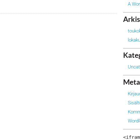
A Wo
Arkis
touko
lokak
Kate
Uncat
Meta
Kirja
Sisäl
Komme
WordP
<ifram