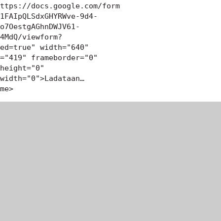
ttps://docs.google.com/form
1FAIpQLSdxGHYRWve-9d4-
o7OestgAGhnDWJV61-
4MdQ/viewform?
ed=true" width="640" 
="419" frameborder="0" 
height="0" 
width="0">Ladataan…
me>