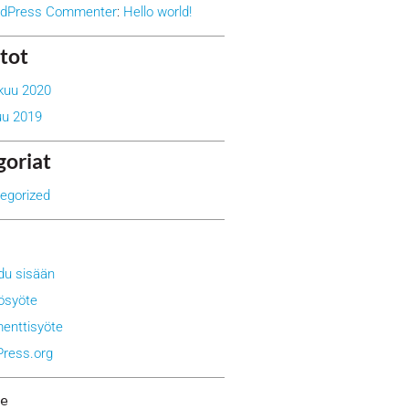
rdPress Commenter
:
Hello world!
tot
kuu 2020
uu 2019
goriat
egorized
udu sisään
tösyöte
nttisyöte
ress.org
e 