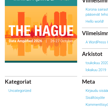
Viimeisimm
Korona sairast
pääsevät teho
Hello world!
Viimeisim
A WordPress
Arkistot
toukokuu 202
lokakuu 2019
Kategoriat
Meta
Uncategorized
Kirjaudu sisää
Sisältösyöte
Kommenttisyö