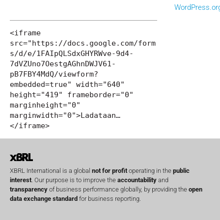
WordPress.or
<iframe 
src="https://docs.google.com/form
s/d/e/1FAIpQLSdxGHYRWve-9d4-
7dVZUno7OestgAGhnDWJV61-
pB7FBY4MdQ/viewform?
embedded=true" width="640" 
height="419" frameborder="0" 
marginheight="0" 
marginwidth="0">Ladataan…
</iframe>
XBRL International is a global
not for profit
operating in the
public
interest
. Our purpose is to improve the
accountability
and
transparency
of business performance globally, by providing the
open
data exchange standard
for business reporting.