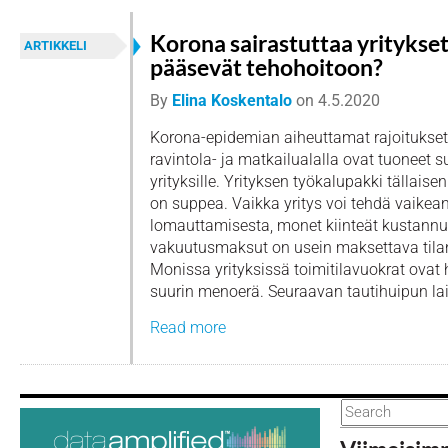
Korona sairastuttaa yritykset
ARTIKKELI
pääsevät tehohoitoon?
By
Elina Koskentalo
on
4.5.2020
Korona-epidemian aiheuttamat rajoitukset 
ravintola- ja matkailualalla ovat tuoneet s
yrityksille. Yrityksen työkalupakki tällais
on suppea. Vaikka yritys voi tehdä vaikea
lomauttamisesta, monet kiinteät kustannu
vakuutusmaksut on usein maksettava tilan
Monissa yrityksissä toimitilavuokrat ovat 
suurin menoerä. Seuraavan tautihuipun lai
Read more