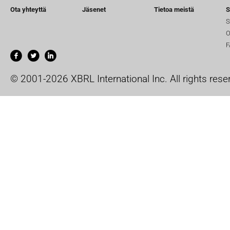
Ota yhteyttä
Jäsenet
Tietoa meistä
S
S
O
F
© 2001-2026 XBRL International Inc. All rights rese